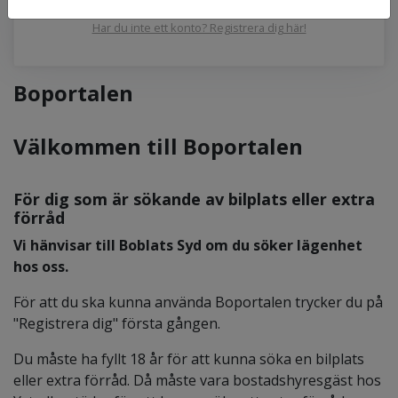
Har du inte ett konto? Registrera dig här!
Boportalen
Välkommen till Boportalen
För dig som är sökande av bilplats eller extra
förråd
Vi hänvisar till Boblats Syd om du söker lägenhet
hos oss.
För att du ska kunna använda Boportalen trycker du på
"Registrera dig" första gången.
Du måste ha fyllt 18 år för att kunna söka en bilplats
eller extra förråd. Då måste vara bostadshyresgäst hos