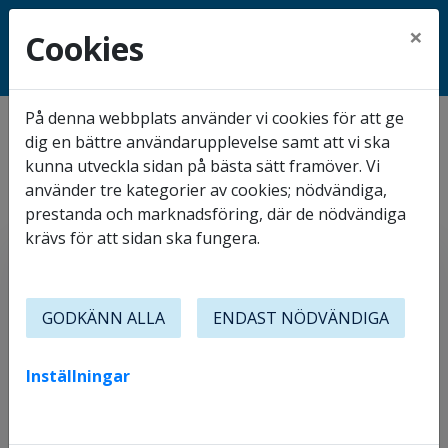
×
Cookies
På denna webbplats använder vi cookies för att ge
Hem
Boportalen
dig en bättre användarupplevelse samt att vi ska
Boportalen
kunna utveckla sidan på bästa sätt framöver. Vi
använder tre kategorier av cookies; nödvändiga,
prestanda och marknadsföring, där de nödvändiga
Mobilt BankID
Lösenord
krävs för att sidan ska fungera.
GODKÄNN ALLA
ENDAST NÖDVÄNDIGA
Starta Mobilt BankID
Inställningar
Mobilt BankId på annan enhet